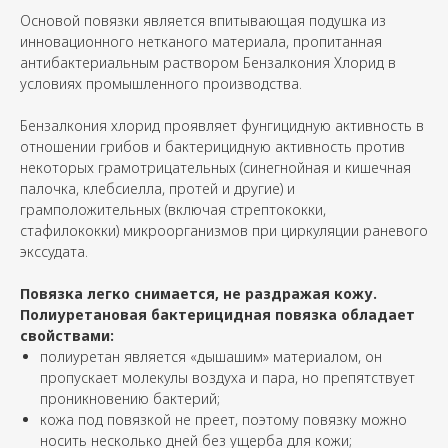
Основой повязки является впитывающая подушка из
инновационного нетканого материала, пропитанная
антибактериальным раствором Бензалкония Хлорид в
условиях промышленного производства.
Бензалкония хлорид проявляет фунгицидную активность в
отношении грибов и бактерицидную активность против
некоторых грамотрицательных (синегнойная и кишечная
палочка, клебсиелла, протей и другие) и
грамположительных (включая стрептококки,
стафилококки) микроорганизмов при циркуляции раневого
экссудата.
Повязка легко снимается, не раздражая кожу.
Полиуретановая бактерицидная повязка обладает
свойствами:
полиуретан является «дышашим» материалом, он
пропускает молекулы воздуха и пара, но препятствует
проникновению бактерий;
кожа под повязкой не преет, поэтому повязку можно
носить несколько дней без ущерба для кожи;