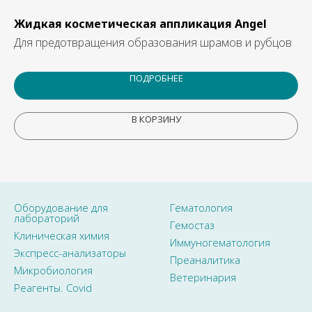
Жидкая косметическая аппликация Angel
Б
Для предотвращения образования шрамов и рубцов
Дл
ПОДРОБНЕЕ
В КОРЗИНУ
Оборудование для
Гематология
лабораторий
Гемостаз
Клиническая химия
Иммуногематология
Экспресс-анализаторы
Преаналитика
Микробиология
Ветеринария
Реагенты. Covid