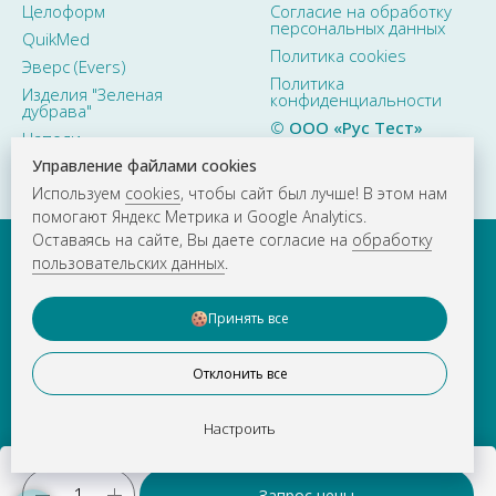
Целоформ
Согласие на обработку
персональных данных
QuikMed
Политика cookies
Эверс (Evers)
Политика
Изделия "Зеленая
конфиденциальности
дубрава"
©
ООО «Рус Тест»
Наполи
2015–2026. Все права
защищены
Управление файлами cookies
Используем
cookies
, чтобы сайт был лучше! В этом нам
помогают Яндекс Метрика и Google Analytics.
Оставаясь на сайте, Вы даете согласие на
обработку
пользовательских данных
.
Принять все
Отклонить все
О КОМПАНИИ
НОВОСТИ
ВАКАНСИИ
КОНТАКТЫ
Настроить
г. Москва
тел.
+ 7 (495) 783-81-23
e-mail:
info@rustestlab.ru
Запрос цены