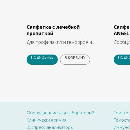
Салфетка с лечебной
Салфе
пропиткой
ANGEL
Для профилактики геморроя и
Сорбци
гигиенического ухода
матери
ПОДРОБНЕЕ
ПОДР
В КОРЗИНУ
Оборудование для лабораторий
Гемато
Клиническая химия
Гемоста
Экспресс-анализаторы
Иммуно