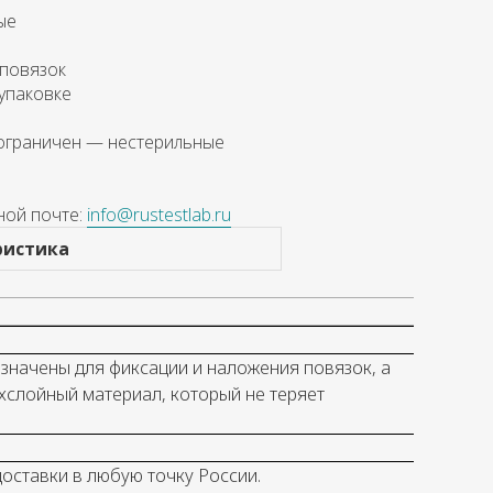
ые
 повязок
упаковке
 ограничен — нестерильные
ной почте:
info@rustestlab.ru
ристика
начены для фиксации и наложения повязок, а
ехслойный материал, который не теряет
оставки в любую точку России.