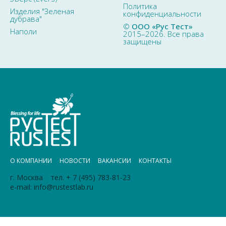
Политика
Изделия "Зеленая
конфиденциальности
дубрава"
©
ООО «Рус Тест»
Наполи
2015–2026. Все права
защищены
О КОМПАНИИ
НОВОСТИ
ВАКАНСИИ
КОНТАКТЫ
г. Москва
тел.
+ 7 (495) 783-81-23
e-mail:
info@rustestlab.ru