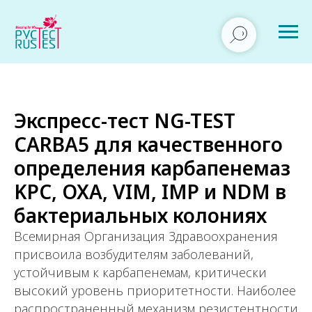
Экспресс-тест NG-TEST
CARBA5 для качественного
определения карбапенемаз
KPC, OXA, VIM, IMP и NDM в
бактериальных колониях
Всемирная Организация Здравоохранения
присвоила возбудителям заболеваний,
устойчивым к карбапенемам, критически
высокий уровень приоритетности. Наиболее
распространенный механизм резистентности