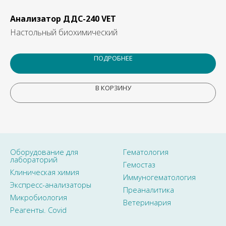
Анализатор ДДС-240 VET
Ан
Настольный биохимический
Ан
ПОДРОБНЕЕ
В КОРЗИНУ
Оборудование для
Гематология
лабораторий
Гемостаз
Клиническая химия
Иммуногематология
Экспресс-анализаторы
Преаналитика
Микробиология
Ветеринария
Реагенты. Covid