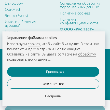
Целоформ
Согласие на обработку
персональных данных
QuikMed
Политика cookies
Эверс (Evers)
Политика
Изделия "Зеленая
конфиденциальности
дубрава"
©
ООО «Рус Тест»
Наполи
2015–2026. Все права
защищены
Управление файлами cookies
Используем
cookies
, чтобы сайт был лучше! В этом нам
помогают Яндекс Метрика и Google Analytics.
Оставаясь на сайте, Вы даете согласие на
обработку
пользовательских данных
.
Принять все
Отклонить все
О КОМПАНИИ
НОВОСТИ
ВАКАНСИИ
КОНТАКТЫ
Настроить
г. Москва
тел.
+ 7 (495) 783-81-23
e-mail:
info@rustestlab.ru