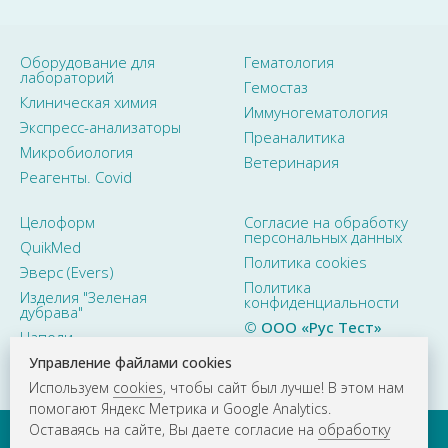
Оборудование для
Гематология
лабораторий
Гемостаз
Клиническая химия
Иммуногематология
Экспресс-анализаторы
Преаналитика
Микробиология
Ветеринария
Реагенты. Covid
Целоформ
Согласие на обработку
персональных данных
QuikMed
Политика cookies
Эверс (Evers)
Политика
Изделия "Зеленая
конфиденциальности
дубрава"
©
ООО «Рус Тест»
Наполи
2015–2026. Все права
защищены
Управление файлами cookies
Используем
cookies
, чтобы сайт был лучше! В этом нам
помогают Яндекс Метрика и Google Analytics.
Оставаясь на сайте, Вы даете согласие на
обработку