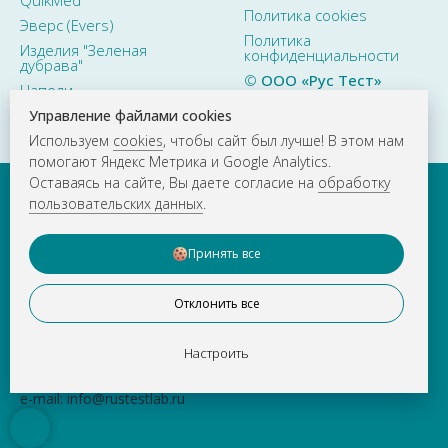
QuikMed
Политика cookies
Эверс (Evers)
Политика
Изделия "Зеленая
конфиденциальности
дубрава"
©
ООО «Рус Тест»
Наполи
2015–2026. Все права
защищены
Управление файлами cookies
Используем
cookies
, чтобы сайт был лучше! В этом нам
помогают Яндекс Метрика и Google Analytics.
Оставаясь на сайте, Вы даете согласие на
обработку
пользовательских данных
.
Принять все
Отклонить все
О КОМПАНИИ
НОВОСТИ
ВАКАНСИИ
КОНТАКТЫ
Настроить
г. Москва
тел.
+ 7 (495) 783-81-23
e-mail:
info@rustestlab.ru