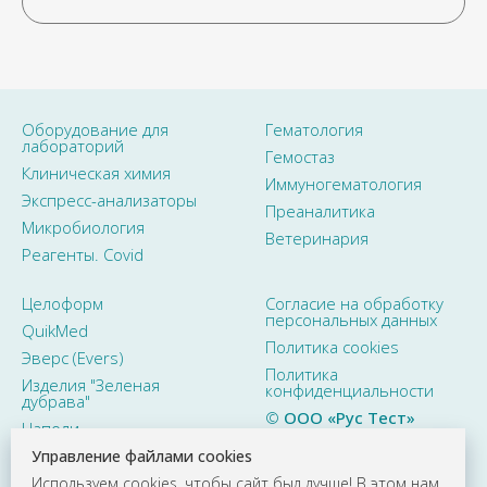
Оборудование для
Гематология
лабораторий
Гемостаз
Клиническая химия
Иммуногематология
Экспресс-анализаторы
Преаналитика
Микробиология
Ветеринария
Реагенты. Covid
Целоформ
Согласие на обработку
персональных данных
QuikMed
Политика cookies
Эверс (Evers)
Политика
Изделия "Зеленая
конфиденциальности
дубрава"
©
ООО «Рус Тест»
Наполи
2015–2026. Все права
защищены
Управление файлами cookies
Используем
cookies
, чтобы сайт был лучше! В этом нам