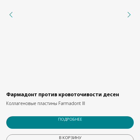
Фармадонт против кровоточивости десен
МО
Коллагеновые пластины Farmadont III
ПОДРОБНЕЕ
В КОРЗИНУ