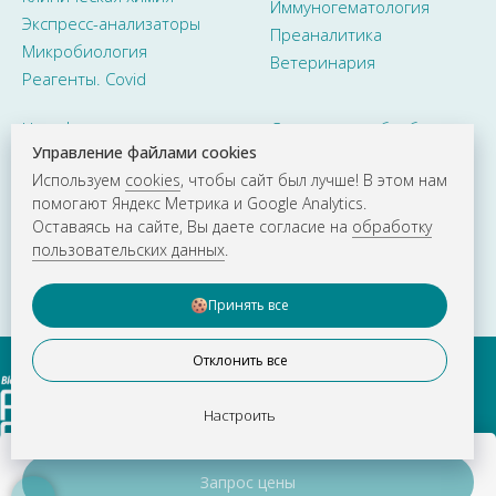
Иммуногематология
Экспресс-анализаторы
Преаналитика
Микробиология
Ветеринария
Реагенты. Covid
Целоформ
Согласие на обработку
персональных данных
Управление файлами cookies
QuikMed
Политика cookies
Используем
cookies
, чтобы сайт был лучше! В этом нам
Эверс (Evers)
Политика
помогают Яндекс Метрика и Google Analytics.
Изделия "Зеленая
конфиденциальности
Оставаясь на сайте, Вы даете согласие на
обработку
дубрава"
©
ООО «Рус Тест»
пользовательских данных
.
Наполи
2015–2026. Все права
защищены
Принять все
Отклонить все
Настроить
Запрос цены
О КОМПАНИИ
НОВОСТИ
ВАКАНСИИ
КОНТАКТЫ