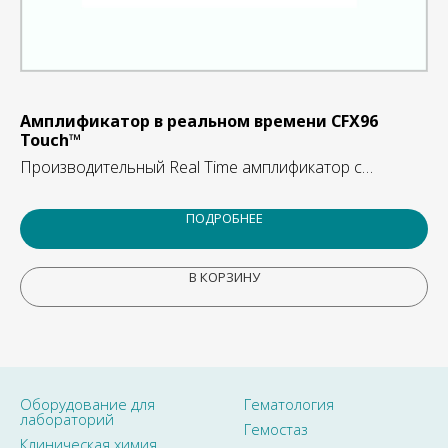
Амплификатор в реальном времени CFX96
Би
Touch™
Из
Производительный Real Time амплификатор с
термоблоком
ПОДРОБНЕЕ
В КОРЗИНУ
Оборудование для
Гематология
лабораторий
Гемостаз
Клиническая химия