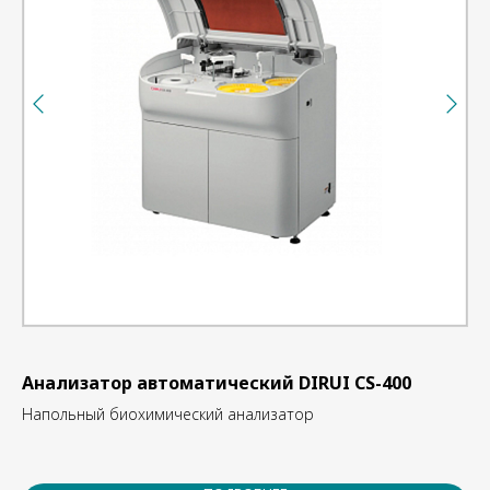
и
Анализатор автоматический DIRUI CS-400
Ам
T
Напольный биохимический анализатор
Пр